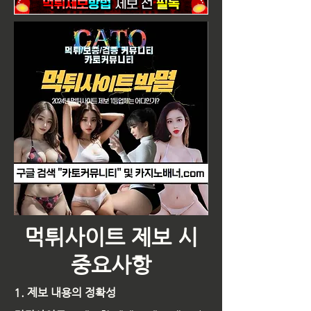
먹튀사이트 제보 시
중요사항
1. 제보 내용의 정확성