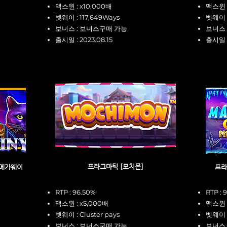
맥스윈 : x10,000배
맥스윈 :
벳웨이 : 117,649Ways
벳웨이 :
보너스 : 보너스구매 가능
보너스 
출시일 : 2023.08.15
출시일 :
프라그마틱 [모치몬]
 메가웨이
프라
RTP : 96.50%
RTP : 
맥스윈 : x5,000배
맥스윈 :
벳웨이 : Cluster pays
벳웨이 :
보너스 : 보너스구매 가능
보너스 