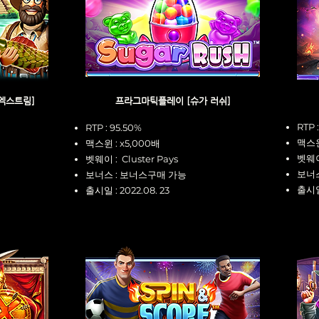
엑스트림]
프라그마틱플레이 [슈가 러쉬]
RTP 
RTP : 95.50%
맥스윈
맥스윈 : x5,000배
벳웨이
벳웨이 : Cluster Pays
보너스
보너스 : 보너스구매 가능
출시일 
출시일 : 2022.08. 23