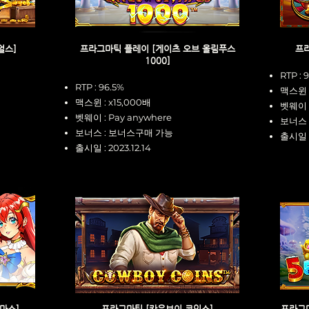
얼스]
프라그마틱 플레이 [게이츠 오브 올림푸스
프라
1000]
RTP : 
RTP : 96.5%
맥스윈 :
맥스윈 : x15,000배
벳웨이 :
벳웨이 : Pay anywhere
보너스 
보너스 : 보너스구매 가능
출시일 :
출시일 : 2023.12.14
마스]
프라그마틱 [카우보이 코인스]
프라그마