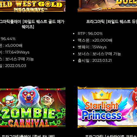
그마틱플레이 [와일드 웨스트 골드 메가
프라그마틱 [와일드 웨스트 듀
웨이즈]
RTP : 96.00%
: 96.44%
맥스윈 : x20,000배
 : x5,000배
벳웨이 : 15Ways
: 117,649Ways
보너스 : 보너스구매 가능
 : 보너스구매 가능
출시일 : 2023.03.21
: 2022.05.03
프라그마틱플레이 [좀비 카니발]
프라그마틱 [스타라이트 크리스