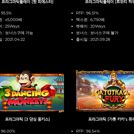
프라그마틱플레이 [핫 피에스타]
프라그마틱플레이 [트위티 하
: 95.5%
RTP : 96.51%
 : x5,000배
맥스윈 : 6,750배
 : 25Ways
벳웨이 : 20Ways
 : 보너스구매 가능
보너스 : 보너스구매 불가
: 2021.04.22
출시일 : 2021.09.28
프라그마틱 [3 댄싱 몽키스]
프라그마틱 [가톳 카카's 퓨
: 96.00%
RTP : 96.54%