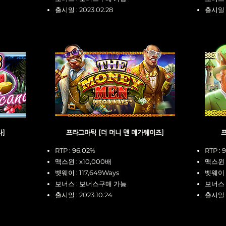
출시일 : 2023.02.28
출시일 :
]
프라그마틱 [더 머니 맨 메가웨이즈]
RTP : 96.02%
RTP : 
맥스윈 : x10,000배
맥스윈 :
벳웨이 : 117,649Ways
벳웨이 :
보너스 : 보너스구매 가능
보너스 
출시일 : 2023.10.24
출시일 :