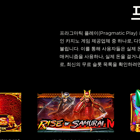
프라그마틱 플레이(Pragmatic Pl
인 카지노 게임 제공업체 중 하나로, 
불립니다. 이를 통해 사용자들은 실제 
매커니즘을 사용하나, 실제 돈을 걸거나
로, 최신의 무료 슬롯 목록을 확인하