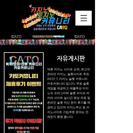
​자유게시판
제휴 카지노 사이트 순위, 최고의
온라인 카지노, 슬롯사이트 추천
BEST 7, 카지노 슬롯 커뮤니티
카토커뮤니티 입니다. 무료 슬롯
게임을 제공하고 에볼루션 카지
노의 프라그마틱 슬롯 라이브 바
카라 사이트 실시간 영상 자료 및
온라인 슬롯 머신 온카 후기를 제
공하고 있으며 카지노주소 등 카
지노사이트 가입쿠폰 문의는 언
제든지 환영 합니다.