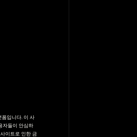
폼입니다. 이 사
사용자들이 안심하
 사이트로 인한 금