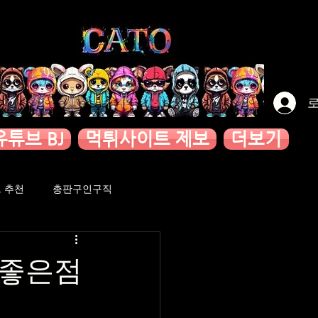
유튜브 BJ
먹튀사이트 제보
더보기
 추천
총판구인구직
 좋은점