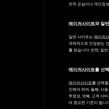
전적 손실이나 개인정보
메이저사이트
와 일
일반 사이트는 
메이저
국제적으로 인정받는 인
를 얻습니다. 반면, 일
메이저사이트
를 선
메이저사이트
를 선택할
인해야 하며, 둘째, 사
투명성, 넷째, 고객 서
데 중요한 기준이 됩니다