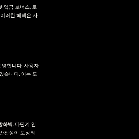
 입금 보너스, 로
 이러한 혜택은 사
운영합니다. 사용자
있습니다. 이는 도
방화벽, 다단계 인
 안전성이 보장되