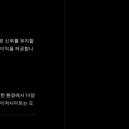
로 신뢰를 유지할 
적 이익을 제공합니
정한 환경에서 다양
 메이저사이트는 도