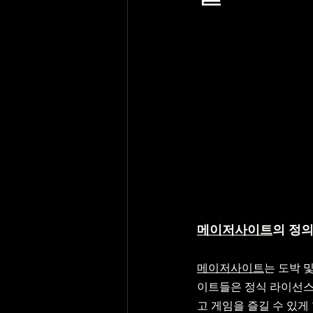
메이저사이트
의 정
메이저사이트
는 도박 
이트들은 정식 라이선스
고 게임을 즐길 수 있게 