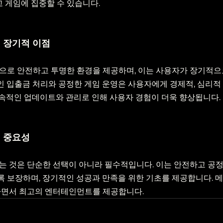
 게임에 집중할 수 있습니다.
 장기적 이점
으로 안전하고 투명한 환경을 제공하며, 이는 사용자가 장기적으
적인 입출금 처리와 공정한 게임 운영은 사용자에게 경제적, 심리
지속적인 업데이트와 관리로 인해 사용자 경험이 더욱 향상됩니다.
의 중요성
는 것은 단순한 선택이 아니라 필수적입니다. 이는 안전하고 공
도록 보장하며, 장기적인 성공과 만족을 위한 기초를 제공합니다.
면서 최고의 엔터테인먼트를 제공합니다.