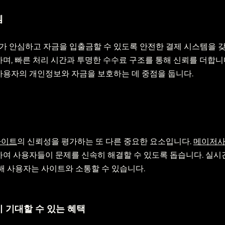
템
가 안심하고 자금을 입출금할 수 있도록 안전한 결제 시스템을 갖
며, 빠른 처리 시간과 투명한 수수료 구조를 통해 신뢰를 더합니다
사용자의 개인정보와 자금을 보호하는 데 중점을 둡니다.
사이트
의 신뢰성을 평가하는 또 다른 중요한 요소입니다. 
메이저
여 사용자들이 문제를 신속히 해결할 수 있도록 돕습니다. 실시간 
해 사용자는 사이트와 소통할 수 있습니다.
시 기대할 수 있는 혜택