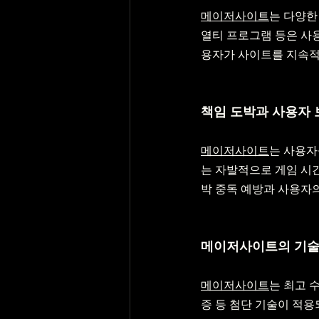
메이저사이트
는 다양한
열티 프로그램 등은 사용
용자가 사이트를 지속적
책임 도박과 사용자 
메이저사이트
는 사용자
는 자발적으로 게임 시간
박 중독 예방과 사용자
메이저사이트의 기술
메이저사이트
는 최고 
증 등 첨단 기술이 적