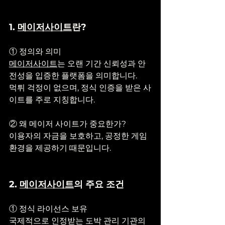
1. 
메이저사이트
란?
① 정의와 의미
메이저사이트
는 오랜 기간 신뢰성과 안
전성을 입증한 플랫폼을 의미합니다.
먹튀 걱정이 없으며, 정식 인증을 받은 사
이트를 주로 지칭합니다.
② 왜 메이저 사이트가 중요한가?
이용자의 자금을 보호하고, 공정한 게임 
환경을 제공하기 때문입니다.
2. 
메이저사이트
의 주요 조건
① 정식 라이선스 보유
국제적으로 인정받는 도박 관리 기관의 