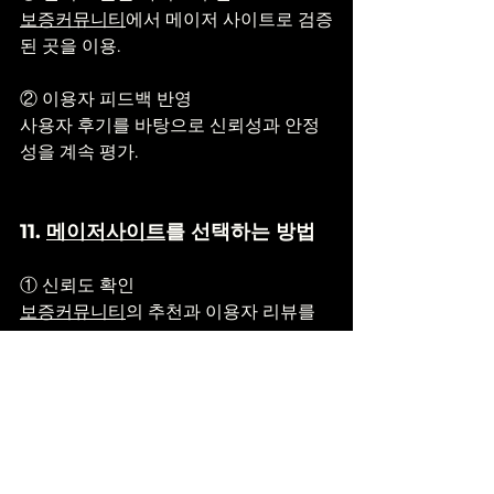
보증커뮤니티
에서 메이저 사이트로 검증
된 곳을 이용.
② 이용자 피드백 반영
사용자 후기를 바탕으로 신뢰성과 안정
성을 계속 평가.
11. 
메이저사이트
를 선택하는 방법
① 신뢰도 확인
보증커뮤니티
의 추천과 이용자 리뷰를 
참고
.
② 개인적인 니즈에 맞춘 선택
게임 옵션, 보너스 정책, 결제 방법 등을 
고려하여 본인에게 적합한 
메이저사이트
를 선택.