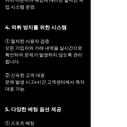
서버 다운이나 해킹에 대비한 철저한 백
업 시스템 운영.
4. 먹튀 방지를 위한 시스템
① 철저한 사용자 검증
모든 가입자와 거래 내역을 실시간으로 
확인하여 문제가 발생하지 않도록 관리
합니다.
② 신속한 고객 대응
문제 발생 시 24시간 고객센터에서 즉각 
대응 가능.
5. 다양한 베팅 옵션 제공
① 스포츠 베팅