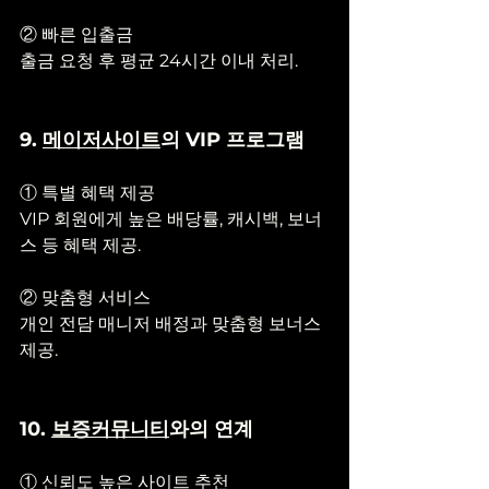
② 빠른 입출금
출금 요청 후 평균 24시간 이내 처리.
9. 
메이저사이트
의 VIP 프로그램
① 특별 혜택 제공
VIP 회원에게 높은 배당률, 캐시백, 보너
스 등 혜택 제공.
② 맞춤형 서비스
개인 전담 매니저 배정과 맞춤형 보너스 
제공.
10. 
보증커뮤니티
와의 연계
① 신뢰도 높은 사이트 추천